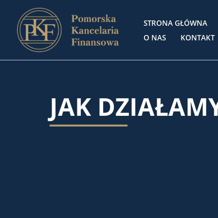
Przejdź
do
STRONA GŁÓWNA
treści
O NAS
KONTAKT
JAK DZIAŁAM