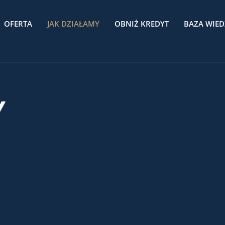
OFERTA
JAK DZIAŁAMY
OBNIŻ KREDYT
BAZA WIED
Y